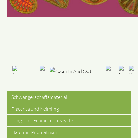
Schwangerschaftsmaterial
Placenta und Keimling
Lunge mit Echinococcuszyste
Haut mit Pilomatrixom