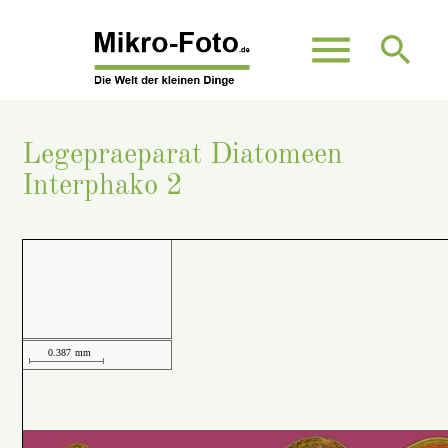
menu
search
Legepraeparat Diatomeen
Suchbegriffe
SUCHEN
Interphako 2
0.387
mm